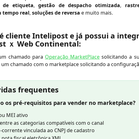
 de etiqueta
,
gestão de despacho otimizada
,
rast
 tempo real
,
soluções de reversa
e muito mais.
é cliente Intelipost e já possui a integ
ost ｘ Web Continental:
r um chamado para
Operação MarketPlace
solicitando a s
 um chamado com o marketplace solicitando a configuração
vidas frequentes
o os pré-requisitos para vender no marketplace?
ou MEI ativo
 entre as categorias compatíveis com o canal
-corrente vinculada ao CNPJ de cadastro
r nota fiscal eletrônica XML