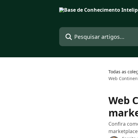
Passar para o conteúdo principal
Pesquisar artigos...
Todas as cole
Web Continent
Web C
marke
Confira como
marketplace