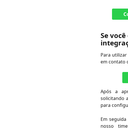
C
Se você 
integra
Para utiliza
em contato c
Após a apr
solicitando
para configu
Em seguida 
nosso time