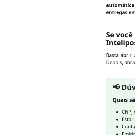
automática
entregas em
Se você 
Intelip
Basta abri
Depois, abra
📢 Dú
Quais sã
CNPJ 
Estar
Conta
Emiti