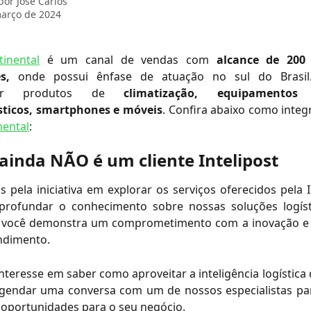
 por
José Carlos
arço de 2024
inental
é um canal de vendas com
alcance de 200
es,
onde possui ênfase de atuação no sul do Brasil.
lizar produtos de
climatização, equipamentos e
ticos, smartphones e móveis
. Confira abaixo como integr
ental
:
 ainda NÃO é um cliente Intelipost
pela iniciativa em explorar os serviços oferecidos pela I
profundar o conhecimento sobre nossas soluções logíst
 você demonstra um comprometimento com a inovação e 
ndimento.
nteresse em saber como aproveitar a inteligência logística d
gendar uma conversa com um de nossos especialistas para
 oportunidades para o seu negócio.