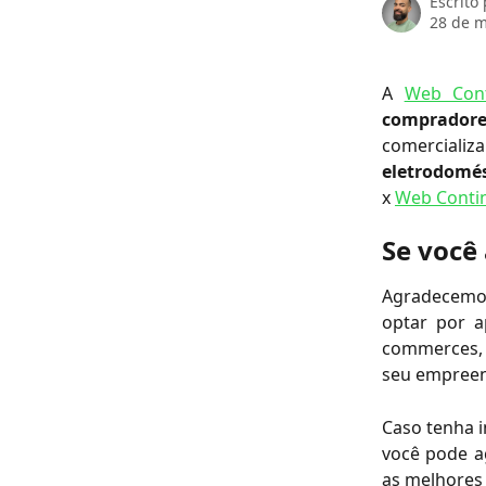
Escrito
28 de m
A
Web Cont
comprador
comercia
eletrodomés
x
Web Contin
Se você
Agradecemos 
optar por a
commerces,
seu empree
Caso tenha i
você pode a
as melhores