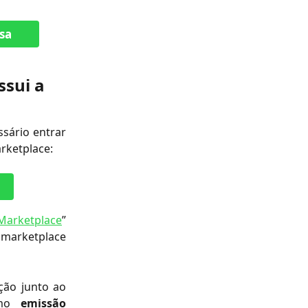
sa
ssui a 
sário entrar
rketplace:
arketplace
”
 marketplace
ção junto ao
mo
emissão