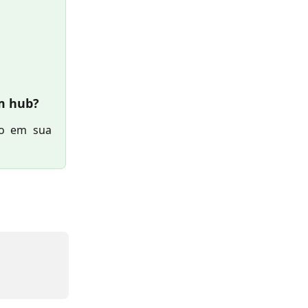
m hub?
ão em sua