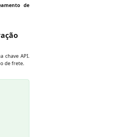
reamento de
ração 
ua chave API.
 de frete.