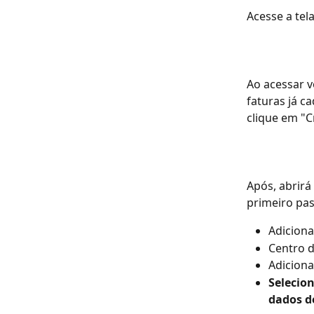
Acesse a tel
Ao acessar v
faturas já c
clique em "C
Após, abrirá
primeiro pas
Adiciona
Centro d
Adicion
Selecion
dados d