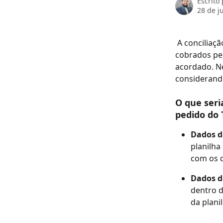
Escrito
28 de j
 A conciliação de faturas é um processo crucial para garantir que os valores 
cobrados pe
acordado. Ne
considerand
O que seri
pedido do
Dados d
planilha
com os d
Dados d
dentro d
da plani