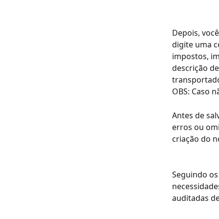
Depois, você
digite uma c
impostos, im
descrição de
transportado
OBS: Caso nã
Antes de sal
erros ou omi
criação do n
Seguindo os
necessidades
auditadas de