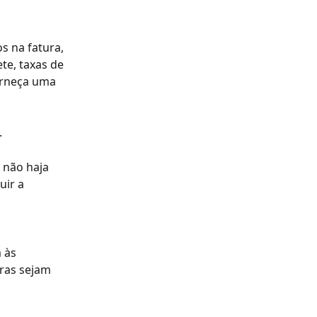
s na fatura, 
te, taxas de 
orneça uma 
.
 não haja 
uir a 
 às 
ras sejam 