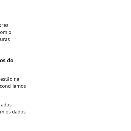
com o 
uras 
os do 
estão na 
conciliamos 
rados 
om os dados 