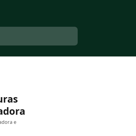
uras
adora
adora e