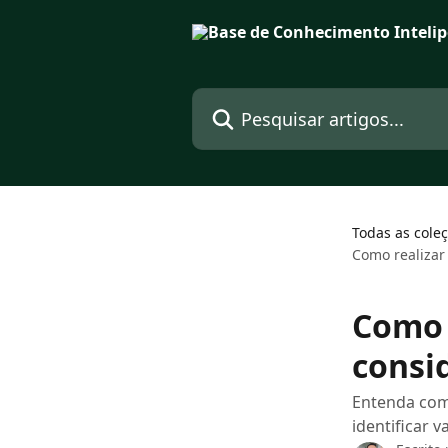
Passar para o conteúdo principal
Pesquisar artigos...
Todas as cole
Como realizar
Como r
consi
Entenda como
identificar v