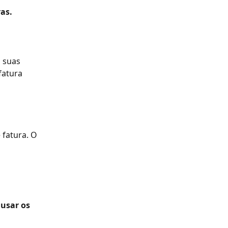
as.
 suas 
fatura 
fatura. O 
usar os 