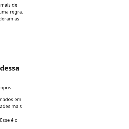
 mais de 
uma regra. 
deram as 
dessa 
ampos:
rnados em 
ades mais 
Esse é o 