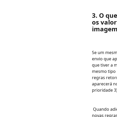
3. O qu
os valor
imagem
Se um mesmo
envio que ap
que tiver a 
mesmo tipo 
regras reto
aparecerá n
prioridade 3)
 Quando adicionamos uma nova regra, ela por padrão vem desativada. Para as 
novas regras 