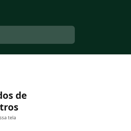
dos de
ltros
ssa tela