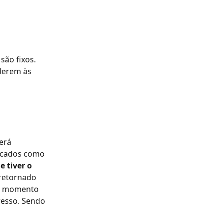
ão fixos. 
derem às 
erá 
ficados como 
 tiver o 
retornado 
um momento 
esso. Sendo 