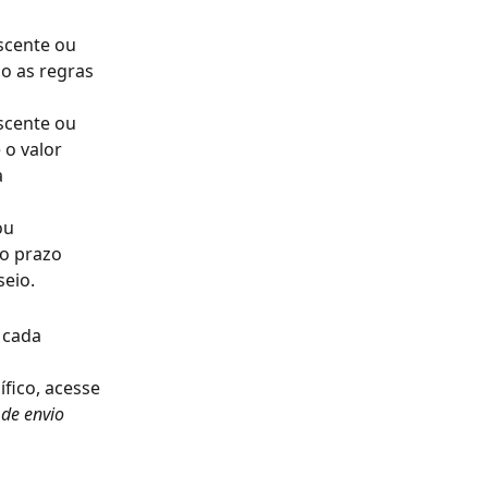
scente ou 
o as regras 
scente ou 
 o valor 
 
ou 
o prazo 
seio.
 cada 
fico, acesse 
de envio 