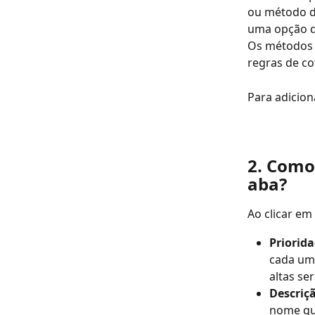
ou método de
uma opção de
Os métodos d
regras de co
Para adicion
2. Como
aba?
Ao clicar em 
Priorida
cada uma
altas se
Descriçã
nome qu