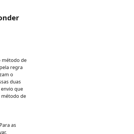
onder 
o método de 
pela regra 
izam o 
ssas duas 
envio que 
o método de 
ar.