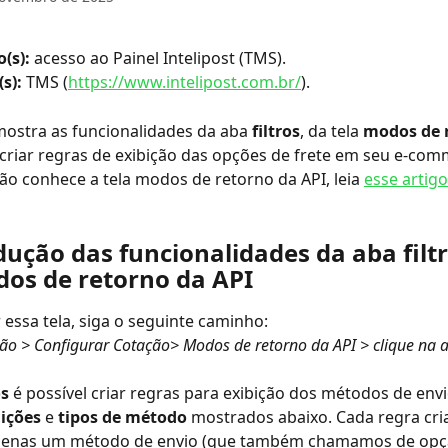
(s): 
acesso ao Painel Intelipost (TMS).
s): 
TMS (
https://www.intelipost.com.br/
).
mostra as funcionalidades da aba 
filtros
, da tela 
modos de r
 criar regras de exibição das opções de frete em seu e-com
ão conhece a tela modos de retorno da API, leia 
esse artigo
dução das funcionalidades da aba filtr
dos de retorno da API
 essa tela, siga o seguinte caminho:
ão > Configurar Cotação> Modos de retorno da API > clique na 
os
 é possível criar regras para exibição dos métodos de env
ições
 e 
tipos de método
 mostrados abaixo. Cada regra cri
penas um método de envio (que também chamamos de opçã