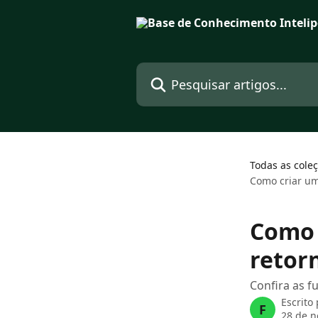
Passar para o conteúdo principal
Pesquisar artigos...
Todas as cole
Como criar uma
Como 
retorn
Confira as f
Escrito
F
28 de 