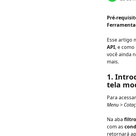
Pré-requisito
Ferramenta(
Esse artigo 
API
, e como
você ainda n
mais.
1. Intro
tela mo
Para acessar
Menu > Cotaç
Na aba 
filtr
com as 
cond
retornará a