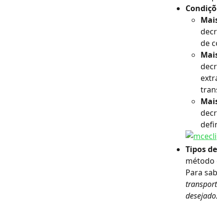
Condiçõ
Mais
decr
de c
Mais
decr
extr
tran
Mai
decr
defi
Tipos d
método d
Para sab
transpor
desejado.