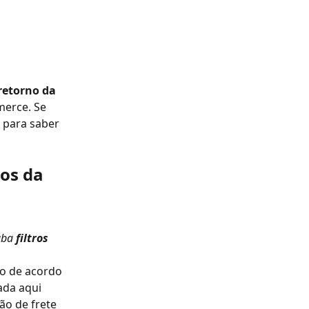
etorno da 
merce. Se 
 para saber 
os da 
aba
 filtros
io de acordo 
ada aqui 
o de frete 