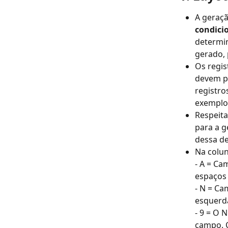
A geraç
condici
determin
gerado, 
Os regis
devem po
registro
exemplo, 
Respeita
para a g
dessa de
Na colun
- A = Ca
espaços 
- N = Ca
esquerd
- 9 = O 
campo. C