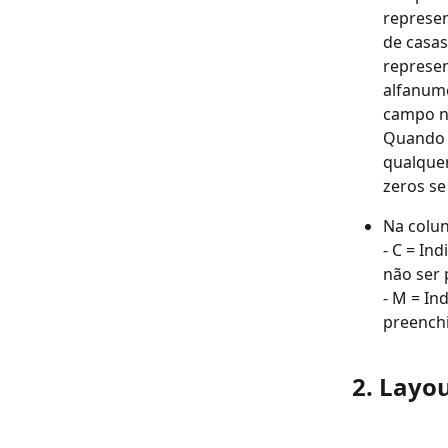
represen
de casas
represen
alfanumé
campo nu
Quando 
qualquer
zeros se
Na colun
- C = In
não ser 
- M = In
preench
2. Layo