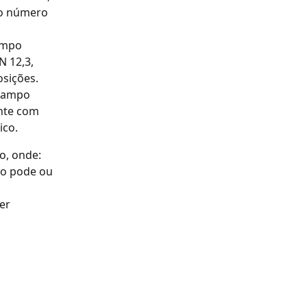
 o número 
ampo 
 12,3, 
sições. 
campo 
nte com 
ico.
o, onde:
po pode ou 
er 