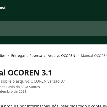
ções
Entregas e Reversa
Arquivo OCOREN
Manual OCOREN
l OCOREN 3.1
o sobre o arquivo OCOREN versão 3.1
 por
Flavia da Silva Santos
etembro de 2021
ar a procura por informações, nós inserimos todo o conteú