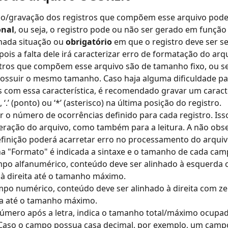
ão/gravação dos registros que compõem esse arquivo pode
onal
, ou seja, o registro pode ou não ser gerado em função
ada situação ou 
obrigatório
 em que o registro deve ser s
pois a falta dele irá caracterizar erro de formatação do arq
tros que compõem esse arquivo são de tamanho fixo, ou se
ssuir o mesmo tamanho. Caso haja alguma dificuldade par
s com essa característica, é recomendado gravar um caract
‘.’ (ponto) ou ‘*’ (asterisco) na última posição do registro.
r o número de ocorrências definido para cada registro. Isso
eração do arquivo, como também para a leitura. A não obs
finição poderá acarretar erro no processamento do arquiv
a "Formato" é indicada a sintaxe e o tamanho de cada cam
mpo alfanumérico, conteúdo deve ser alinhado à esquerda 
à direita até o tamanho máximo.
mpo numérico, conteúdo deve ser alinhado à direita com ze
a até o tamanho máximo.
Número após a letra, indica o tamanho total/máximo ocupad
aso o campo possua casa decimal, por exemplo, um campo 