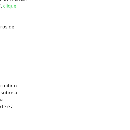
, 
clique 
tros de 
mitir o 
sobre a 
ma 
te e à 