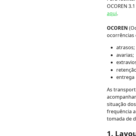
OCOREN 3.1 n
aqui
.
OCOREN
 (O
ocorrências 
atrasos;
avarias;
extravio
retenção
entrega 
As transport
acompanhame
situação dos
frequência a
tomada de d
1. Layo