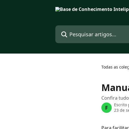
Passar para o conteúdo principal
Pesquisar artigos...
Todas as cole
Manua
Confira tud
Escrito
F
23 de s
Para facilit