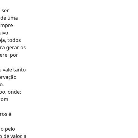
 ser 
 de uma 
empre 
uivo.
ja, todos 
a gerar os 
ere, por 
 vale tanto 
ervação 
o.
po, onde:
com 
ros à 
o pelo 
de valor, a 