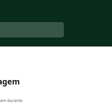
lagem
agem durante