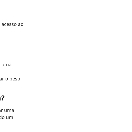
 acesso ao 
e uma 
ar o peso 
m?
ar uma 
ndo um 