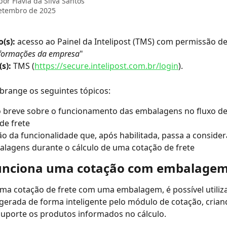
 por
Flavia da Silva Santos
etembro de 2025
(s): 
acesso ao Painel da Intelipost (TMS) com permissão de
formações da empresa
"
s): 
TMS (
https://secure.intelipost.com.br/login
).
abrange os seguintes tópicos:
o breve sobre o funcionamento das embalagens no fluxo d
de frete
ão da funcionalidade que, após habilitada, passa a consider
lagens durante o cálculo de uma cotação de frete
unciona uma cotação com embalage
uma cotação de frete com uma embalagem, é possível utiliz
erada de forma inteligente pelo módulo de cotação, cria
uporte os produtos informados no cálculo. 