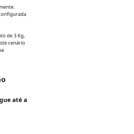
mente. 
configurada 
o de 3 Kg, 
ste cenário 
ma 
ão 
gue até a 