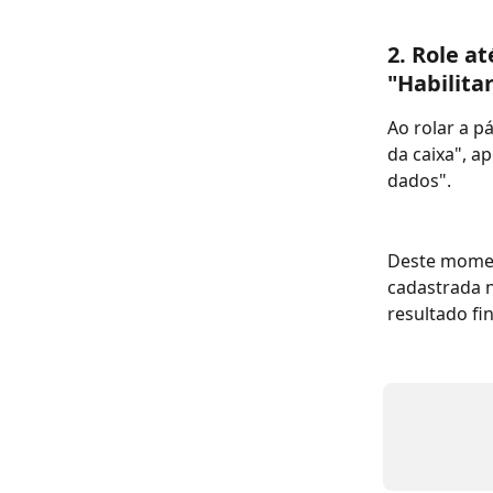
2. Role a
"Habilita
Ao rolar a p
da caixa", ap
dados".
Deste momen
cadastrada n
resultado fi