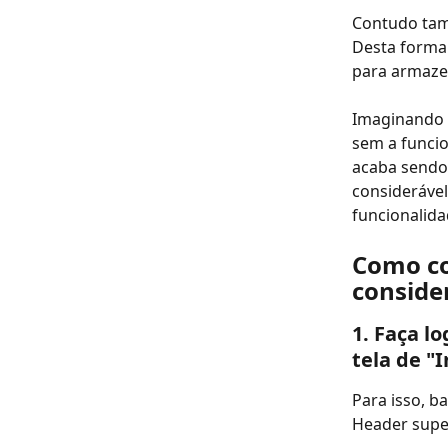
Contudo tam
Desta forma
para armaze
Imaginando 
sem a funcio
acaba sendo 
considerável
funcionalida
Como co
conside
1. Faça l
tela de "
Para isso, b
Header supe