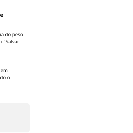
e 
oma do peso 
o "Salvar 
gem 
do o 