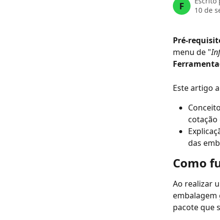
Escrito
F
10 de s
Pré-requisito
menu de "
In
Ferramenta(
Este artigo 
Conceit
cotação 
Explicaç
das emba
Como f
Ao realizar 
embalagem g
pacote que s