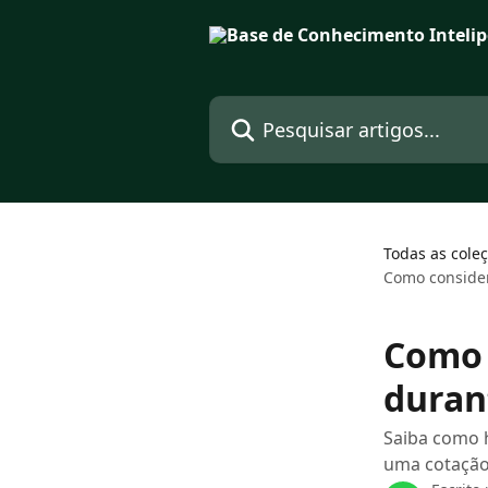
Passar para o conteúdo principal
Pesquisar artigos...
Todas as cole
Como consider
Como 
duran
Saiba como 
uma cotação,